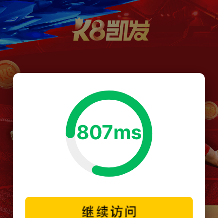
807ms